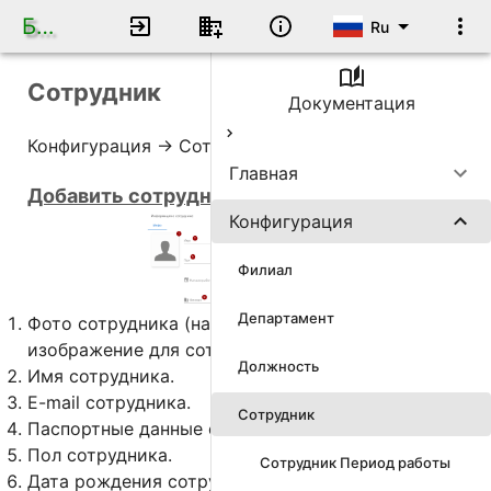
База данных по кадрам
Ru
Сотрудник
Документация
Конфигурация -> Сотрудник->
Сотрудник
Главная
Добавить сотрудника
Конфигурация
Филиал
Департамент
Фото сотрудника (нажмите и выберите
изображение для сотрудника).
Должность
Имя сотрудника.
E-mail сотрудника.
Сотрудник
Паспортные данные сотрудника.
Пол сотрудника.
Сотрудник Период работы
Дата рождения сотрудника.