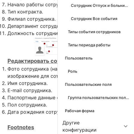
Начало работы сотрудника в компании.
Сотрудник Отпуск и больничные
Тип контракта.
Филиал сотрудника.
Сотрудник Все события
Департамент сотрудника.
Типы события сотрудников
Должность сотрудника.
Типы периода работы
Пользователь
1
Редактировать сотрудника
Фото сотрудника (нажмите и выберите
Роль
изображение для сотрудника).
Имя сотрудника.
Пользовательские поля
E-mail сотрудника.
Паспортные данные сотрудника.
Группа пользовательских полей
Пол сотрудника.
Рабочая форма
Дата рождения сотрудника.
Другие
Footnotes
конфигурации