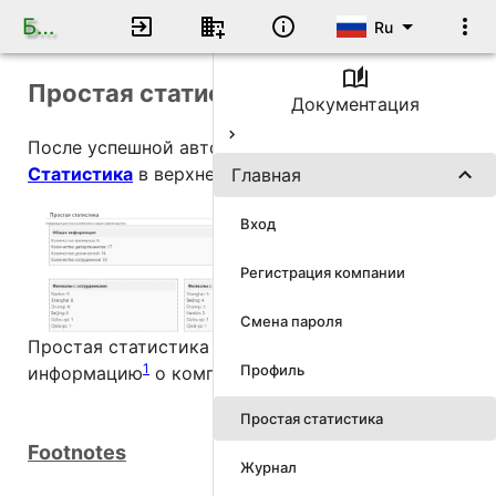
База данных по кадрам
Ru
Простая статистика
Документация
После успешной авторизации нажмите на
Статистика
в верхней панели навигации.
Главная
Вход
Регистрация компании
Смена пароля
Простая статистика показывает всю
1
2
Профиль
информацию
о компании
.
Простая статистика
Footnotes
Журнал